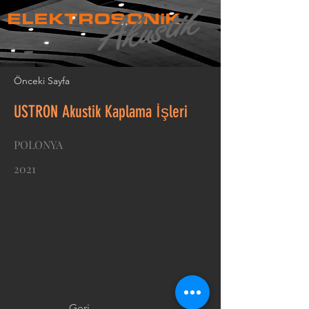
ELEKTROSONiK
Önceki Sayfa
USTRON Akustik Kaplama İşleri
POLONYA
2021
Geri