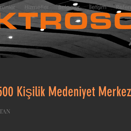
rünler
Hizmetler
Belgeler
İletişim
Refer
KTROSO
500 Kişilik Medeniyet Merkez
TAN