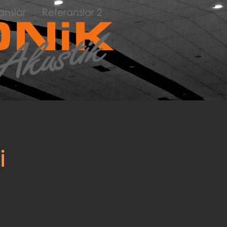
anslar
Referanslar 2
NiK
i