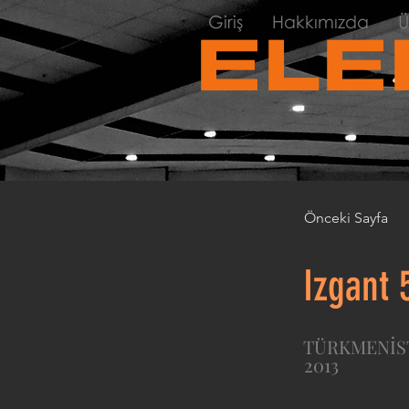
Giriş
Hakkımızda
Ü
ELE
Önceki Sayfa
Izgant 
TÜRKMENİS
2013