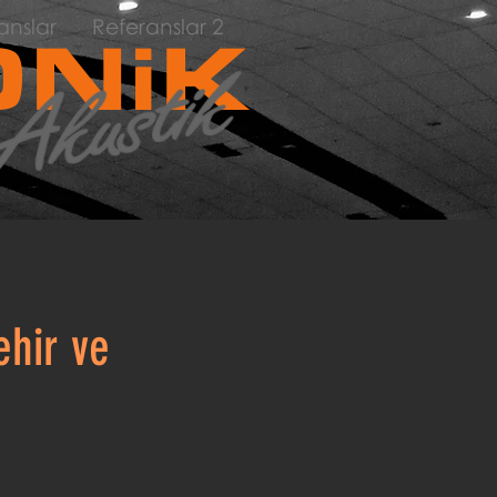
anslar
Referanslar 2
NiK
ehir ve