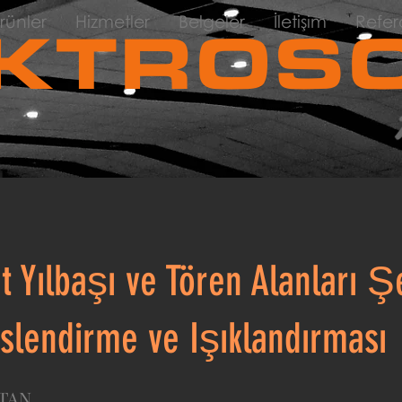
rünler
Hizmetler
Belgeler
İletişim
Refer
KTROSO
 Yılbaşı ve Tören Alanları Ş
slendirme ve Işıklandırması
TAN