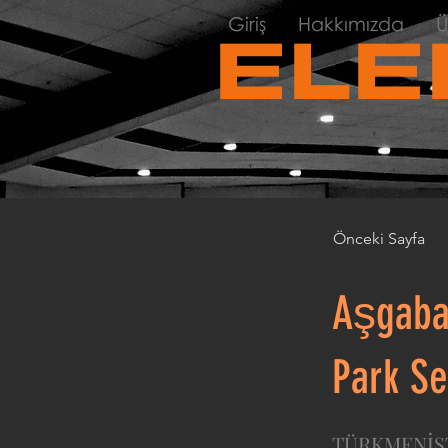
Giriş
Hakkımızda
Ü
ELE
Önceki Sayfa
Aşgabat
Park Se
TÜRKMENİS