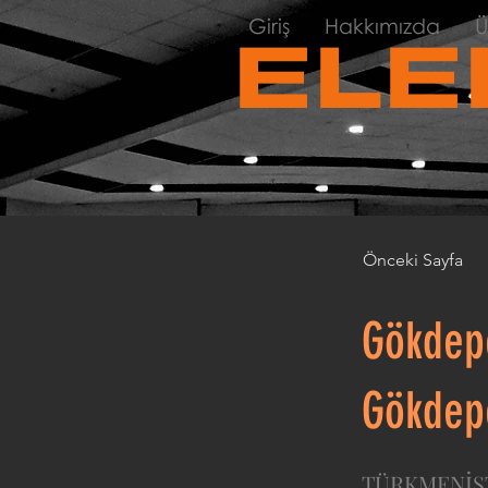
Giriş
Hakkımızda
Ü
ELE
Önceki Sayfa
Gökdepe
Gökdep
TÜRKMENİS