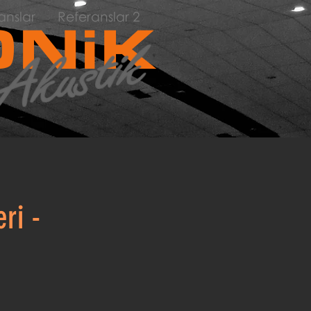
anslar
Referanslar 2
NiK
ri -