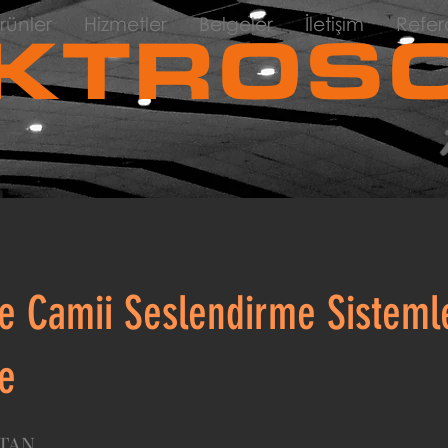
rünler
Hizmetler
Belgeler
İletişim
Refer
KTROSO
 Camii Seslendirme Sistemle
e
TAN