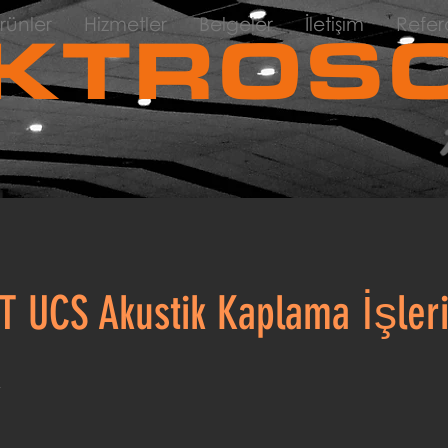
rünler
Hizmetler
Belgeler
İletişim
Refer
KTROSO
T UCS Akustik Kaplama İşler
A