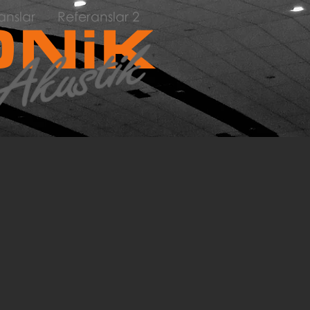
anslar
Referanslar 2
NiK
i