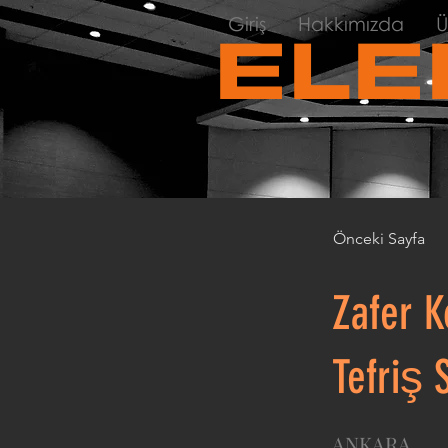
Giriş
Hakkımızda
Ü
ELE
Önceki Sayfa
Zafer K
Tefriş 
ANKARA