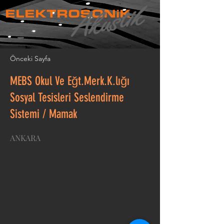
ELEKTROSONiK
Önceki Sayfa
MEBS Okul Ve Eğt.Merk.K.lığı
Sosyal Tesisleri Seslendirme
Sistemi / Mamak
ANKARA