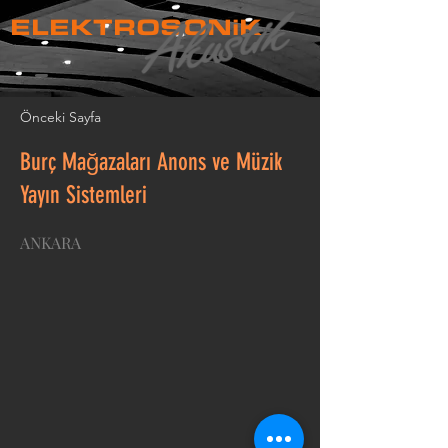
ELEKTROSONiK
Önceki Sayfa
Burç Mağazaları Anons ve Müzik
Yayın Sistemleri
ANKARA