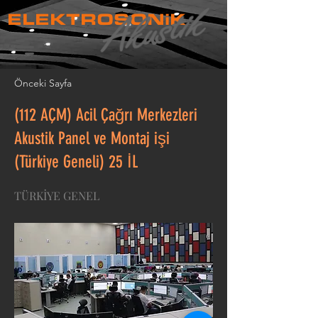
ELEKTROSONiK
Önceki Sayfa
(112 AÇM) Acil Çağrı Merkezleri
Akustik Panel ve Montaj işi
(Türkiye Geneli) 25 İL
TÜRKİYE GENEL