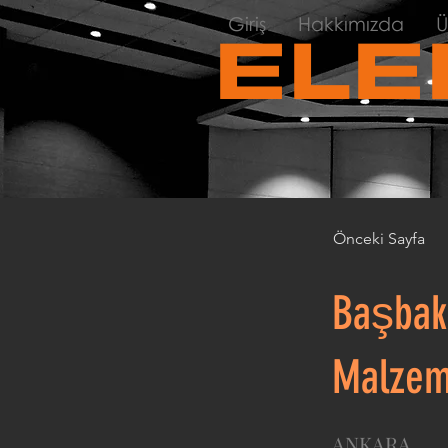
Giriş
Hakkımızda
Ü
ELE
Önceki Sayfa
Başbaka
Malzem
ANKARA