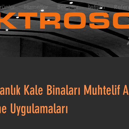
rünler
Hizmetler
Belgeler
İletişim
Refer
KTROSO
nlık Kale Binaları Muhtelif A
e Uygulamaları