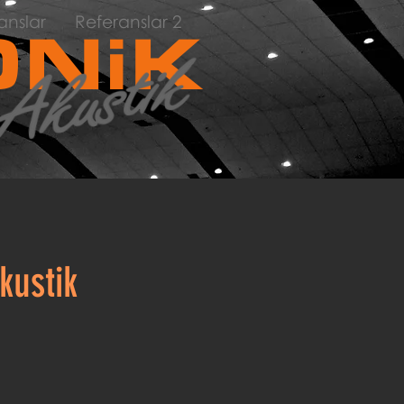
anslar
Referanslar 2
NiK
kustik