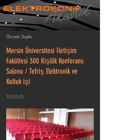
ELEKTROSONiK
Önceki Sayfa
Mersin Üniversitesi İletişim
Fakültesi 300 Kişilik Konferans
Salonu / Tefriş Elektronik ve
Koltuk işi
MERSİN