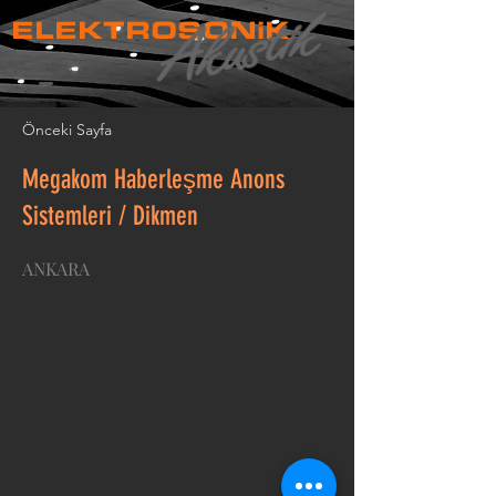
ELEKTROSONiK
Önceki Sayfa
Megakom Haberleşme Anons
Sistemleri / Dikmen
ANKARA